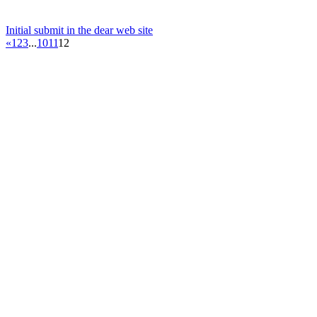
Initial submit in the dear web site
«
1
2
3
...
10
11
12